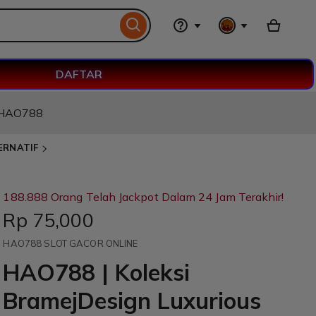
DAFTAR
 HAO788
ERNATIF
188.888 Orang Telah Jackpot Dalam 24 Jam Terakhir!
Price:
Rp 75,000
HAO788 SLOT GACOR ONLINE
HAO788 | Koleksi
BramejDesign Luxurious