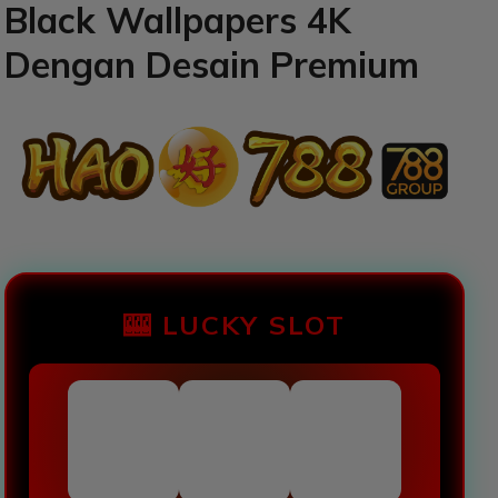
Black Wallpapers 4K
Dengan Desain Premium
🎰 LUCKY SLOT