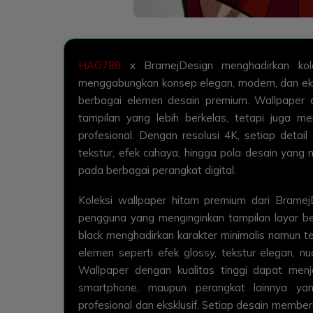
HAO788
x BramejDesign menghadirkan kole
menggabungkan konsep elegan, modern, dan eks
berbagai elemen desain premium. Wallpaper
tampilan yang lebih berkelas, tetapi juga 
profesional. Dengan resolusi 4K, setiap detail
tekstur, efek cahaya, hingga pola desain yang
pada berbagai perangkat digital.
Koleksi wallpaper hitam premium dari Brame
pengguna yang menginginkan tampilan layar be
black menghadirkan karakter minimalis namun te
elemen seperti efek glossy, tekstur elegan, nua
Wallpaper dengan kualitas tinggi dapat menj
smartphone, maupun perangkat lainnya yan
profesional dan eksklusif. Setiap desain mem