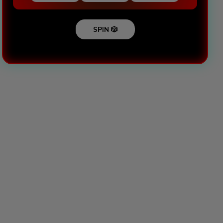
SPIN 🎲