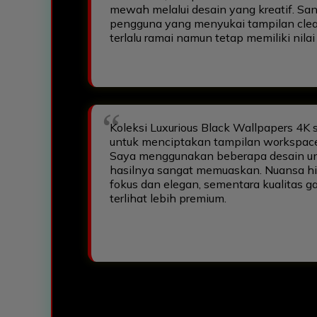
mewah melalui desain yang kreatif. Sa
pengguna yang menyukai tampilan clea
terlalu ramai namun tetap memiliki nilai 
Koleksi Luxurious Black Wallpapers 4K
untuk menciptakan tampilan workspace 
Saya menggunakan beberapa desain un
hasilnya sangat memuaskan. Nuansa h
fokus dan elegan, sementara kualitas 
terlihat lebih premium.