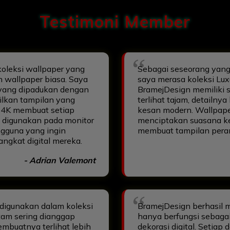
Testimoni Member
leksi wallpaper yang
Sebagai seseorang yang 
n wallpaper biasa. Saya
saya merasa koleksi Lux
yang dipadukan dengan
BramejDesign memiliki 
ilkan tampilan yang
terlihat tajam, detailn
si 4K membuat setiap
kesan modern. Wallpape
ka digunakan pada monitor
menciptakan suasana ke
engguna yang ingin
membuat tampilan perang
ngkat digital mereka.
- Adrian Valemont
digunakan dalam koleksi
BramejDesign berhasil 
am sering dianggap
hanya berfungsi sebagai
membuatnya terlihat lebih
dekorasi digital. Setiap