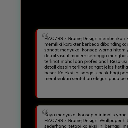
HAO788 x BramejDesign memberikan ko
memiliki karakter berbeda dibandingka
sangat menyukai konsep warna hitam 
detail visual modern sehingga menghas
terlihat mahal dan profesional. Resolu
detail desain terlihat sangat jelas keti
besar. Koleksi ini sangat cocok bagi p
memberikan sentuhan elegan pada pera
Saya menyukai konsep minimalis yang 
HAO788 x BramejDesign. Wallpaper hit
sederhana, tetapi koleksi ini berhasil 