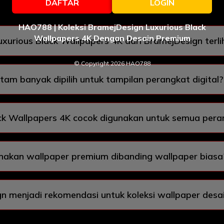
FAQ HAO788
DAFTAR
LOGIN
HAO788 | Koleksi BramejDesign Luxurious Black
Wallpapers 4K Dengan Desain Premium
urious Black Wallpapers 4K dari BramejDesign terl
© Copyright 2026
HAO788
tam banyak dipilih untuk tampilan perangkat digital?
ack Wallpapers 4K cocok digunakan untuk semua pera
akan wallpaper premium dibanding wallpaper biasa
n menjadi rekomendasi untuk koleksi wallpaper desa