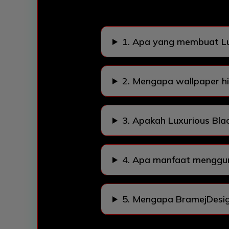
1. Apa yang membuat Lux
2. Mengapa wallpaper hi
3. Apakah Luxurious Bl
4. Apa manfaat menggun
5. Mengapa BramejDesig