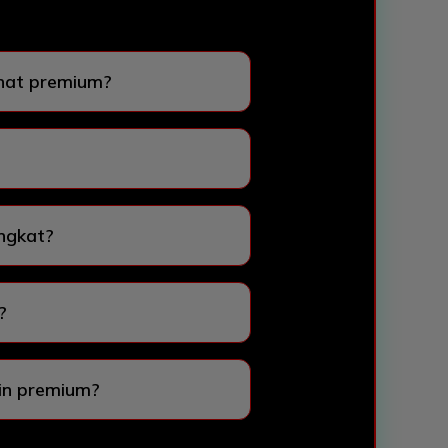
ihat premium?
ngkat?
?
in premium?