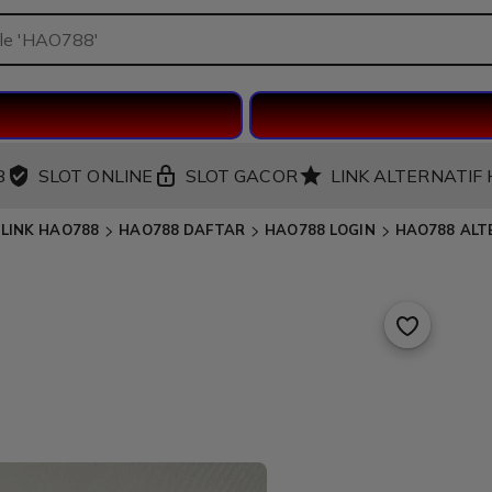
8
SLOT ONLINE
SLOT GACOR
LINK ALTERNATIF
LINK HAO788
HAO788 DAFTAR
HAO788 LOGIN
HAO788 ALT